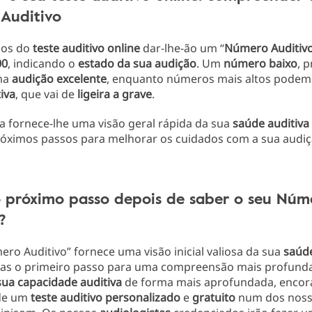
Auditivo
dos do
teste
auditivo
online
dar-lhe-ão um “
Número
Auditiv
00
, indicando o
estado
da
sua
audição
. Um
número
baixo
, 
uma
audição
excelente
, enquanto números mais altos podem
iva
, que vai de
ligeira
a
grave
.
a fornece-lhe uma visão geral rápida da sua
saúde
auditiva
róximos passos para melhorar os cuidados com a sua audiç
o próximo passo depois de saber o seu Núm
?
ro Auditivo” fornece uma visão inicial valiosa da sua
saúd
as o primeiro passo para uma compreensão mais profunda
sua
capacidade
auditiva
de forma mais aprofundada, encor
de um
teste
auditivo
personalizado
e
gratuito
num dos noss