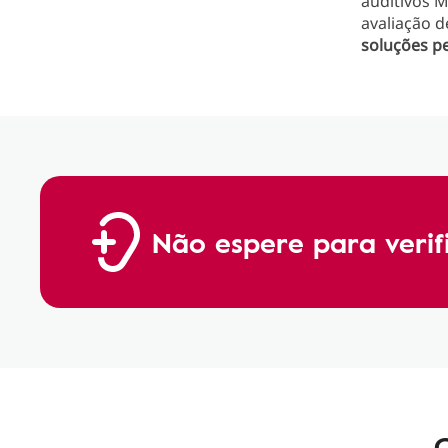
auditivos 
avaliação d
soluções
p
Não espere para verifi
C