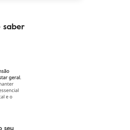
e saber
nsão
tar geral
.
manter
ssencial
al e o
o seu