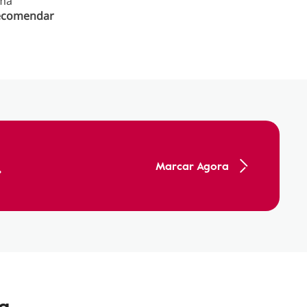
uma
ecomendar
.
Marcar Agora
va