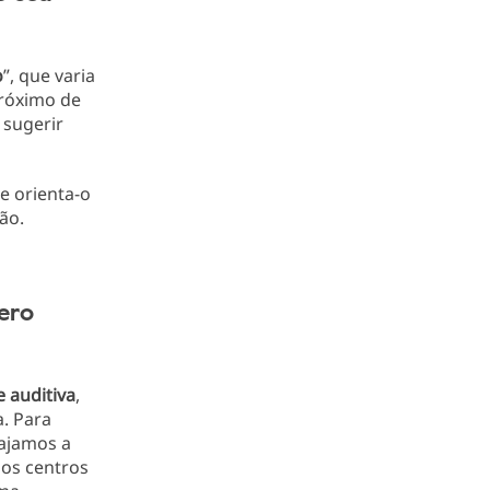
o
”, que varia
próximo de
 sugerir
e orienta-o
ão.
ero
e
auditiva
,
. Para
ajamos a
os centros