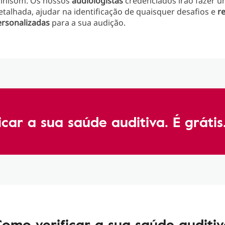
Minisom. Os nossos
audiologistas
credenciados irão fazer 
etalhada, ajudar na identificação de quaisquer desafios e
r
ersonalizadas
para a sua audição.
car a sua saúde auditiva. É grátis
omo verificar a sua saúde auditi