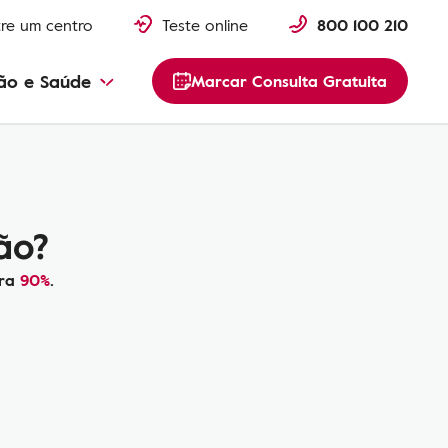
re um centro
Teste online
800 100 210
ão e Saúde
Marcar Consulta Gratuita
ão?
ara
90%
.