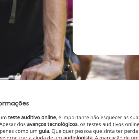
formações
 um
teste
auditivo
online
, é importante não esquecer as sua
 Apesar dos
avanços
tecnológicos
, os testes auditivos onlin
 apenas como um
guia
. Qualquer pessoa que sinta ter perda
eve procurar a ajuda de um
audiologista
. A marcação de um