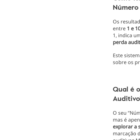
Número 
Os resulta
entre
1 e 1
1, indica 
perda
audit
Este sistem
sobre os p
Qual é 
Auditivo
O seu “Núme
mas é apen
explorar
a 
marcação 