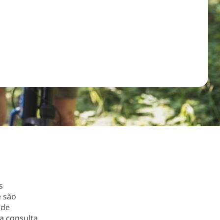
s
e são
 de
a consulta