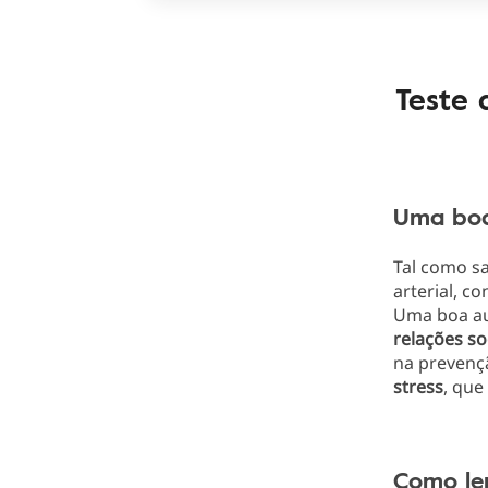
Teste 
Uma boa
Tal como s
arterial, c
Uma boa au
relações
so
na prevenç
stress
, qu
Como ler