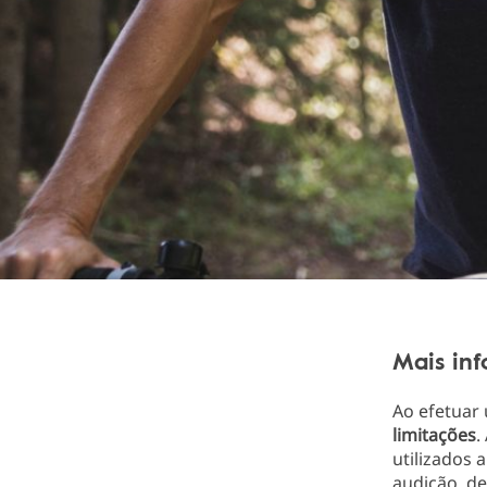
Mais in
Ao efetuar
limitações
.
utilizados
audição, d