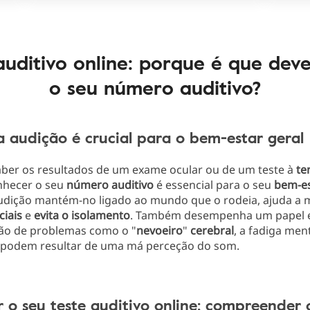
auditivo online: porque é que dev
o seu número auditivo?
 audição é crucial para o bem-estar geral
aber os resultados de um exame ocular ou de um teste à
te
onhecer o seu
número
auditivo
é essencial para o seu
bem-es
dição mantém-no ligado ao mundo que o rodeia, ajuda a 
ciais
e
evita o isolamento
. Também desempenha um papel e
ão de problemas como o "
nevoeiro
"
cerebral
, a fadiga ment
e podem resultar de uma má perceção do som.
 o seu teste auditivo online: compreender 