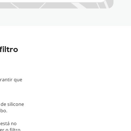
iltro
arantir que
 de silicone
ubo.
 está no
r o filtro