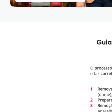
Guia
O
process
o faz
corre
Remova 
(dome),
Prepare
Remoçã
aparelh