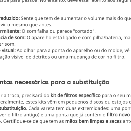
ssoa para pessoa. No entanto, deve estar atento aos segui
eduzido:
Sente que tem de aumentar o volume mais do que
vir o mesmo que antes.
rmitente:
O som falha ou parece "cortado".
ncia de som:
O aparelho está ligado e com pilha/bateria, ma
er som.
 visual:
Ao olhar para a ponta do aparelho ou do molde, v
ção visível de detritos ou uma mudança de cor no filtro.
tas necessárias para a substituição
ar a troca, precisará do
kit de filtros específico
para o seu m
Geralmente, estes kits vêm em pequenos discos ou estojos
substituição
. Cada vareta tem duas extremidades: uma pont
er o filtro antigo) e uma ponta que já contém o
filtro novo
o. Certifique-se de que tem as
mãos bem limpas e secas
ante
.