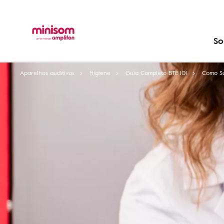
So
Aparelhos auditivos
Higiene
Guia Completo BTE 101
Como Su