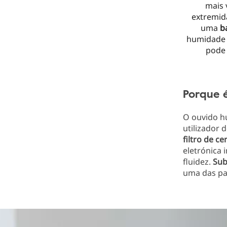
mais 
extremida
uma
b
humidade 
pode 
Porque é
O ouvido h
utilizador 
filtro de ce
eletrónica 
fluidez.
Sub
uma das par