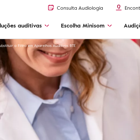
Consulta Audiologia
Encont
luções auditivas
Escolha Minisom
Audiç
bstituir o Filtro em Aparelhos Auditivos BTE