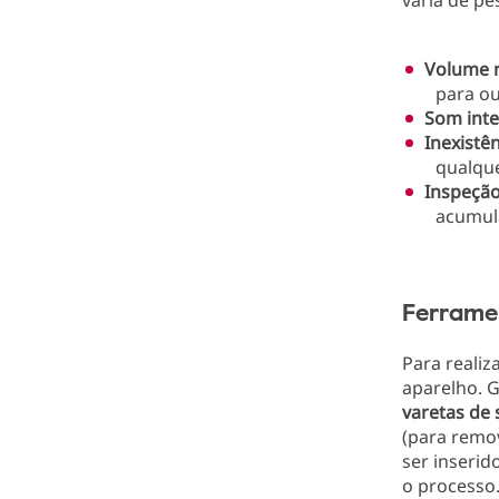
varia de pe
Volume r
para ou
Som inte
Inexistê
qualqu
Inspeção
acumula
Ferramen
Para realiz
aparelho. 
varetas de 
(para remov
ser inserid
o processo