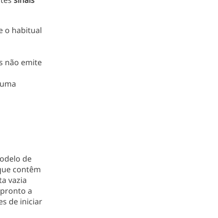
ntes
sinais
 o habitual
s não emite
ê uma
odelo de
 que contêm
a vazia
pronto a
s de iniciar