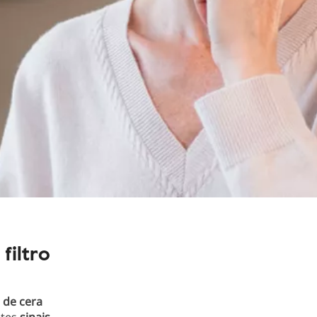
filtro
 de cera