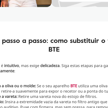
 passo a passo: como substituir o f
BTE
o
é
intuitivo
, mas exige
delicadeza
. Siga estas etapas para g
tamente
:
a oliva ou o molde:
Se o seu aparelho
BTE
utiliza uma oliva
 retire-a suavemente para expor o recetor ou a ponta do t
 a vareta:
Retire uma vareta nova do estojo de filtros.
o:
Insira a extremidade vazia da vareta no filtro antigo que
o auditivo. Puxe com firmeza, mas sem pressa, para remove