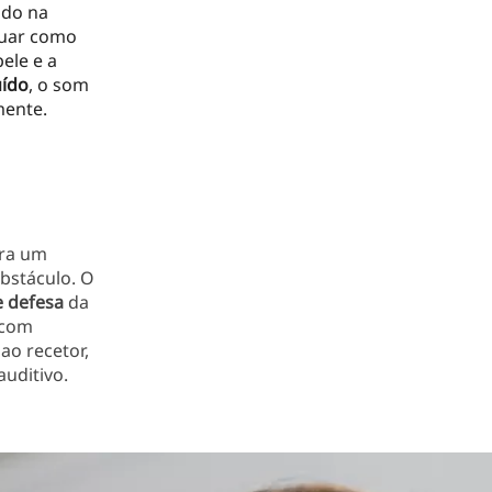
ado na
atuar como
ele e a
uído
, o som
mente.
ara um
obstáculo. O
e defesa
da
 com
ao recetor,
uditivo.