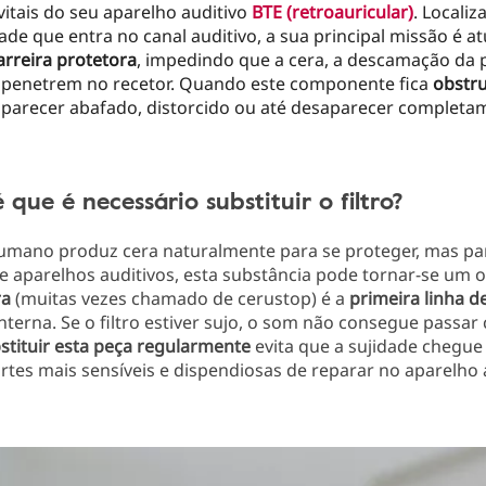
vitais do seu aparelho auditivo
BTE (retroauricular)
. Localiz
de que entra no canal auditivo, a sua principal missão é 
arreira protetora
, impedindo que a cera, a descamação da p
penetrem no recetor. Quando este componente fica
obstr
parecer abafado, distorcido ou até desaparecer completa
 que é necessário substituir o filtro?
umano produz cera naturalmente para se proteger, mas p
de aparelhos auditivos, esta substância pode tornar-se um 
ra
(muitas vezes chamado de cerustop) é a
primeira linha d
interna. Se o filtro estiver sujo, o som não consegue passar
stituir esta peça regularmente
evita que a sujidade chegue 
tes mais sensíveis e dispendiosas de reparar no aparelho a