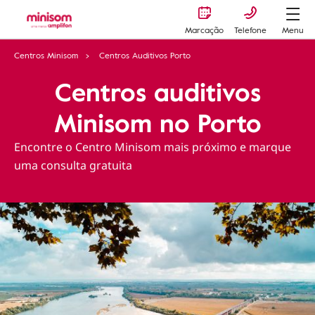
Marcação
Telefone
Menu
Centros Minisom
Centros Auditivos Porto
Centros auditivos
Minisom no Porto
Encontre o Centro Minisom mais próximo e marque
uma consulta gratuita