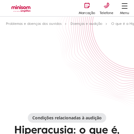
Marcação
Telefone
Menu
Problemas e doenças dos ouvidos
Doenças e audição
O que é a Hi
Condições relacionadas à audição
Hiperacusia: o que é,