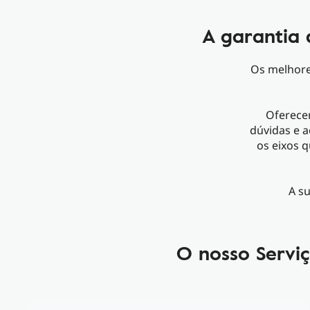
A garantia
Os melhores
Oferecer
dúvidas e a
os eixos 
A su
O nosso Servi