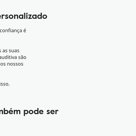
rsonalizado
 confiança é
s as suas
auditiva são
nos nossos
isso.
ambém pode ser