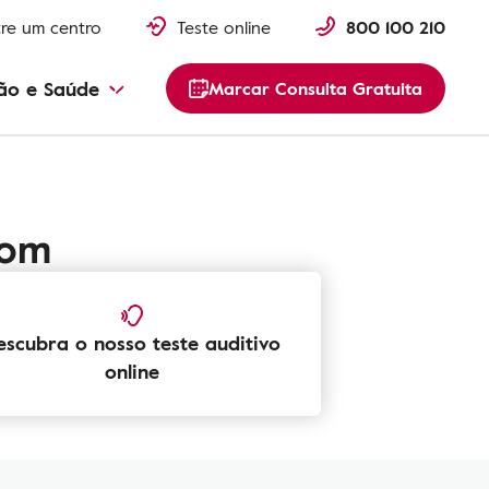
re um centro
Teste online
800 100 210
ão e Saúde
Marcar Consulta Gratuita
som
escubra o nosso teste auditivo
online