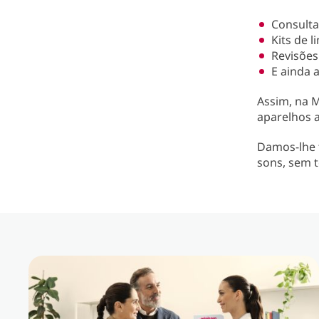
Consult
Kits de 
Revisões
E ainda 
Assim, na 
aparelhos a
Damos-lhe 
sons, sem t