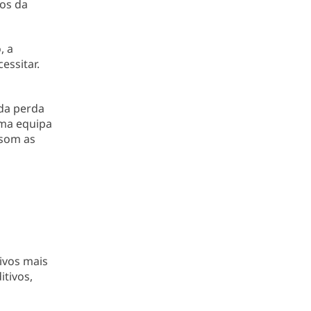
dos da
, a
cessitar.
 da perda
uma equipa
isom as
ivos mais
itivos,