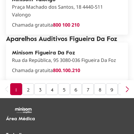
Praça Machado dos Santos, 18 4440-511
Valongo
Chamada gratuita
800 100 210
Aparelhos Auditivos Figueira Da Foz
Minisom Figueira Da Foz
Rua da República, 95 3080-036 Figueira Da Foz
Chamada gratuita
800.100.210
1
2
3
4
5
6
7
8
9
10
Área Médica