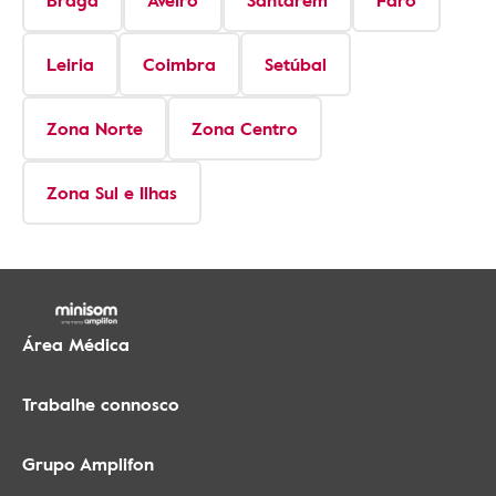
Braga
Aveiro
Santarém
Faro
Leiria
Coimbra
Setúbal
Zona Norte
Zona Centro
Zona Sul e Ilhas
Área Médica
Trabalhe connosco
Grupo Amplifon