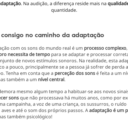
adaptação
. Na audição,
a diferença reside mais
na
qualidad
quantidade
.
 consigo no caminho da adaptação
ização com os sons do mundo real é um
processo complexo
bro necessita de tempo
para se adaptar e processar corre
njunto de novos estímulos sonoros. Na realidade, esta ad
o a pouco, principalmente se a pessoa já sofrer de perda a
o. Tenha em conta que a
perceção dos sons
é feita a um nív
 mas também a um
nível central
.
demora mesmo algum tempo a habituar-se aos novos sinais
cer sons
que não processava há muitos anos, como por ex
a campainha, a voz de uma criança, os sussurros, o ruído 
 aves e até o som dos próprios passos. A
adaptação é um 
mas também psicológico!