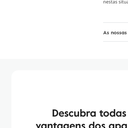
nestas situ
As nossas
Descubra todas
vantagens dos apa