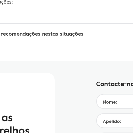
açõ
es:
 recomendações nestas situações
Contacte-no
Nome:
 as
Apelido:
relhos