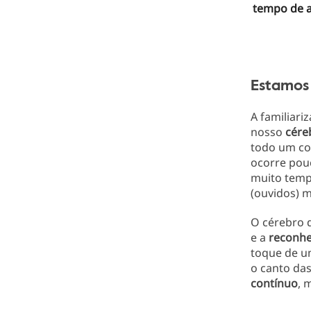
tempo
de 
Estamos
A familiar
nosso
cére
todo um co
ocorre pouc
muito temp
(ouvidos)
O cérebro 
e a
reconhe
toque de um
o canto das
contínuo
, 