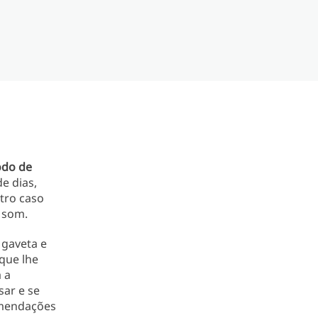
odo de
e dias,
tro caso
 som.
 gaveta e
que lhe
 a
sar e se
omendações