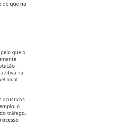
e
do que na
, pelo que o
tamente
aptação
uditiva há
el local
 acústicos
emplo: o
do tráfego,
processo