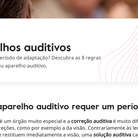
hos auditivos
eríodo de adaptação? Descubra as 8 regras
u aparelho auditivo.
aparelho auditivo requer um perí
é um órgão muito especial e a
correção auditiva
é muito di
reções, como por exemplo a da visão. Contrariamente às le
e restituem imediatamente
a visão, uma
solução auditi
va
ca