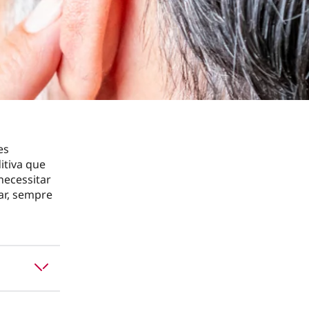
es
itiva que
necessitar
ar, sempre