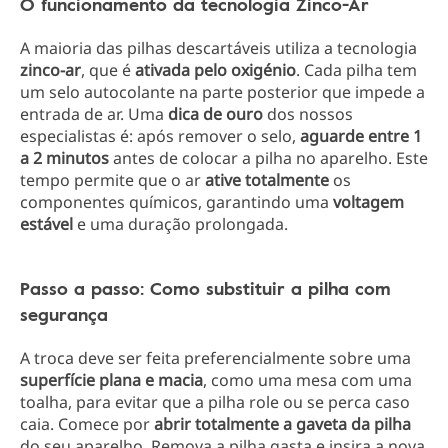
O funcionamento da tecnologia Zinco-Ar
A maioria das pilhas descartáveis utiliza a tecnologia
zinco-ar
, que é
ativada pelo oxigénio
. Cada pilha tem
um selo autocolante na parte posterior que impede a
entrada de ar. Uma
dica de ouro
dos nossos
especialistas é: após remover o selo,
aguarde entre 1
a 2 minutos
antes de colocar a pilha no aparelho. Este
tempo permite que o ar
ative totalmente
os
componentes químicos, garantindo uma
voltagem
estável
e uma duração prolongada.
Passo a passo: Como substituir a pilha com
segurança
A troca deve ser feita preferencialmente sobre uma
superfície plana e macia
, como uma mesa com uma
toalha, para evitar que a pilha role ou se perca caso
caia. Comece por
abrir totalmente a gaveta da pilha
do seu aparelho. Remova a pilha gasta e insira a nova