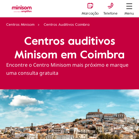
Marcação
Telefone
Menu
Centros Minisom
Centros Auditivos Coimbra
Centros auditivos
Minisom em Coimbra
Encontre o Centro Minisom mais próximo e marque
uma consulta gratuita