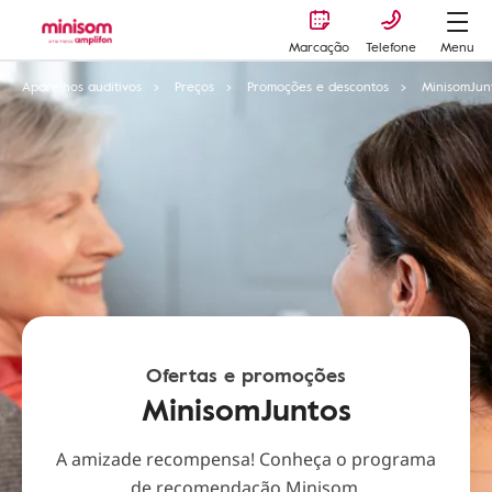
Marcação
Telefone
Menu
Aparelhos auditivos
Preços
Promoções e descontos
MinisomJun
Ofertas e promoções
MinisomJuntos
A amizade recompensa! Conheça o programa
de recomendação Minisom.