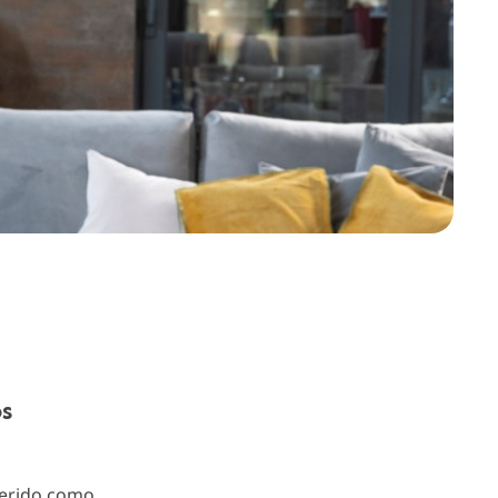
os
uerido como