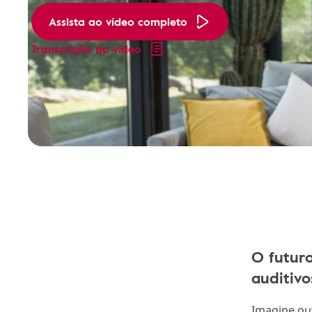
Assista ao vídeo completo
Transcrição do vídeo
O futur
auditivo
Imagine ou