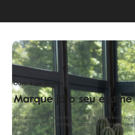
Ouvir é um direito!
Marque já o seu exame a
Não adie mais a decisão de usar aparelhos auditivos
aumentam a concentração, trazem mais confiança e 