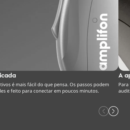
ficada
A a
tivos é mais fácil do que pensa. Os passos podem
Para 
ples e feito para conectar em poucos minutos.
audi