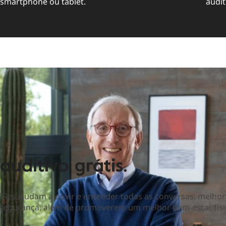
smartphone ou tablet.
audit
uditivo grátis.
. Eles ajudam a ouvir e entender todas as conversas, melh
segurança, além de promoverem um melhor bem-estar físic