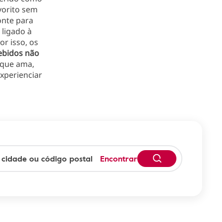
avorito sem
onte para
 ligado à
or isso, os
ebidos não
 que ama,
xperienciar
Encontrar