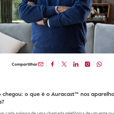
Compartilhar
o chegou: o que é o Auracast™ nos aparelh
s?
vir cada palavra de uma chamada telefónica de um ente q