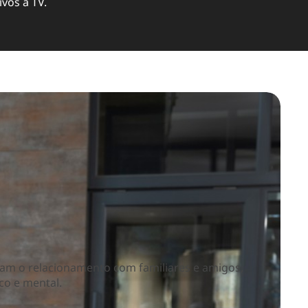
ivos à TV.
oram o relacionamento com familiares e amigos,
o e mental.