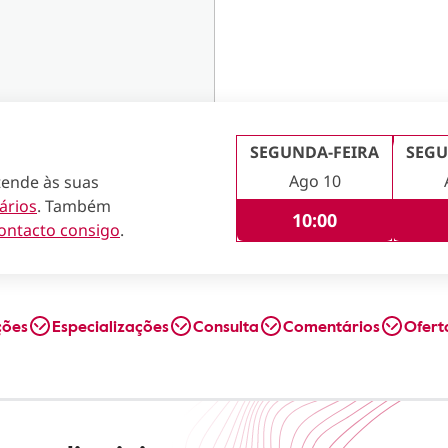
SEGUNDA-FEIRA
SEGU
Ago 10
tende às suas
ários
. Também
10:00
ontacto consigo
.
ções
Especializações
Consulta
Comentários
Ofert