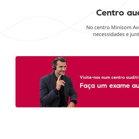
Centro aud
No centro Minisom Ave
necessidades e junt
Visite-nos num centro auditi
Faça um exame aud