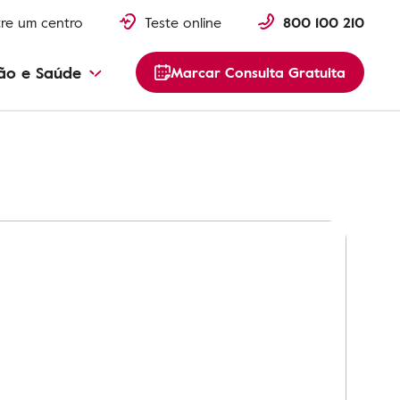
re um centro
Teste online
800 100 210
ão e Saúde
Marcar Consulta Gratuita