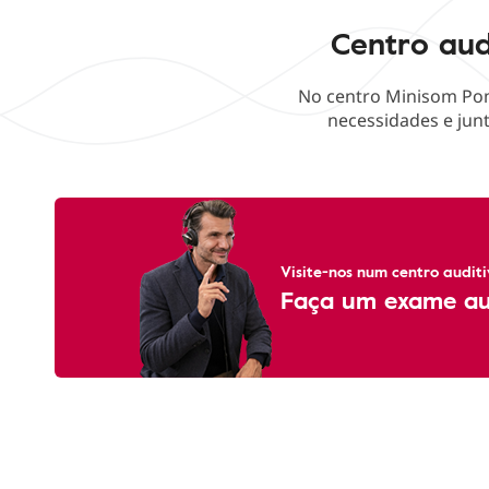
Centro aud
No centro Minisom Pom
necessidades e junt
Visite-nos num centro auditi
Faça um exame aud