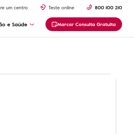
re um centro
Teste online
800 100 210
ão e Saúde
Marcar Consulta Gratuita