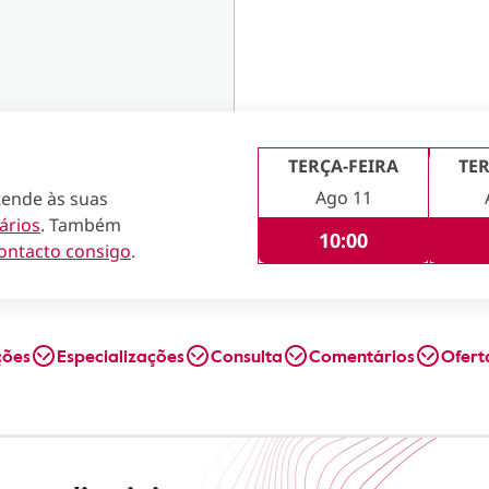
TERÇA-FEIRA
TER
Ago 11
tende às suas
ários
. Também
10:00
ontacto consigo
.
ções
Especializações
Consulta
Comentários
Ofert