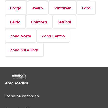
Braga
Aveiro
Santarém
Faro
Leiria
Coimbra
Setúbal
Zona Norte
Zona Centro
Zona Sul e Ilhas
Área Médica
Trabalhe connosco