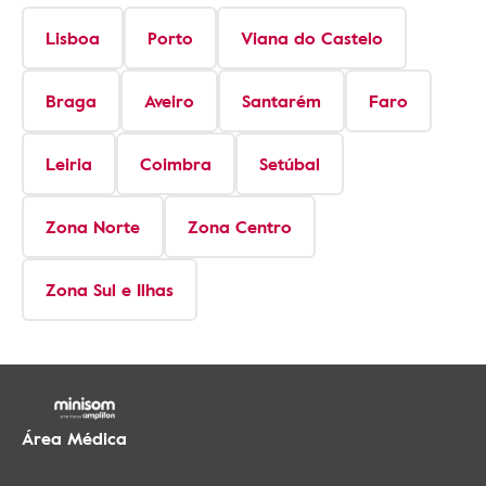
Lisboa
Porto
Viana do Castelo
Braga
Aveiro
Santarém
Faro
Leiria
Coimbra
Setúbal
Zona Norte
Zona Centro
Zona Sul e Ilhas
Área Médica