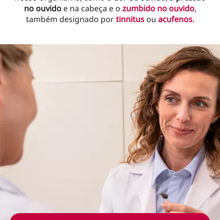
no ouvido
e na cabeça e o
zumbido no ouvido
,
também designado por
tinnitus
ou
acufenos
.