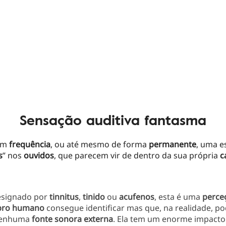
Sensação auditiva fantasma
om
frequência
, ou até mesmo de forma
permanente
, uma e
s
” nos
ouvidos
, que parecem vir de dentro da sua própria
c
signado por
tinnitus
,
tinido
ou
acufenos
, esta é uma
perce
bro humano
consegue identificar mas que, na realidade, p
 nenhuma
fonte sonora externa
. Ela tem um enorme impacto