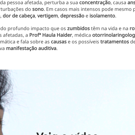
da pessoa afetada, perturba a sua
concentração
, causa
an
rturbações do
sono
. Em casos mais intensos pode mesmo 
a
,
dor de cabeça
,
vertigem
,
depressão
e
isolamento
.
 do profundo impacto que os
zumbidos
têm na vida e na
ro
s afetadas, a
Profª Haula Haider
, médica
otorrinolaringolog
mática e fala sobre as
causas
e os possíveis
tratamentos
de
iva
manifestação auditiva
.