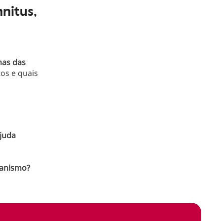
nitus,
as das
os e quais
juda
ganismo?