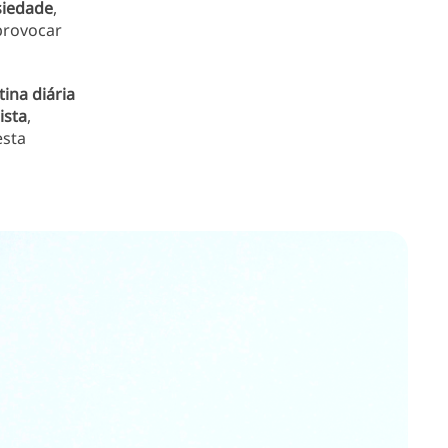
siedade
,
provocar
tina diária
ista
,
sta