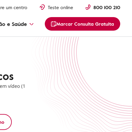
re um centro
Teste online
800 100 210
ão e Saúde
Marcar Consulta Gratuita
cos
 em vídeo (1
mo