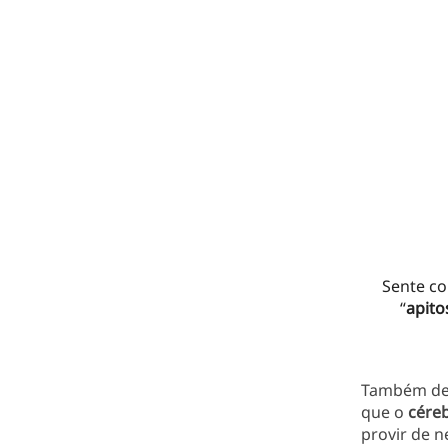
Sente c
“
apito
Também de
que o
cére
provir de