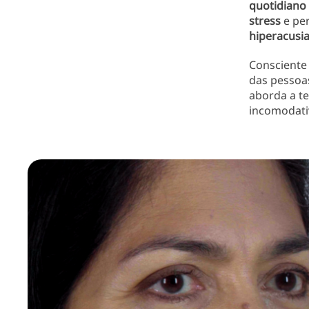
quotidiano
stress
e pe
hiperacusi
Consciente
das pessoa
aborda a te
incomodat