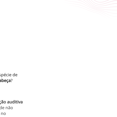
spécie de
abeça
?
ção auditiva
ode não
 no