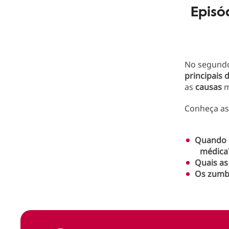
Episó
No segundo
principais 
as
causas
m
Conheça as
Quando 
médica
Quais as
Os zumb