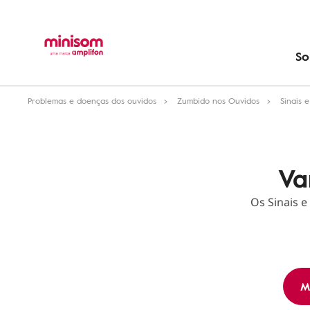
So
Problemas e doenças dos ouvidos
Zumbido nos Ouvidos
Sinais 
Va
Os Sinais e
M