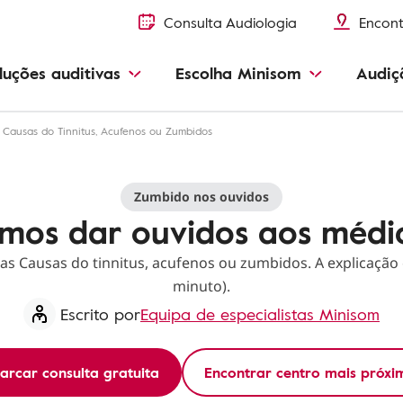
Consulta Audiologia
Encont
luções auditivas
Escolha Minisom
Audiç
e Causas do Tinnitus, Acufenos ou Zumbidos
Zumbido nos ouvidos
mos dar ouvidos aos médi
 as Causas do tinnitus, acufenos ou zumbidos. A explicação
minuto).
Escrito por
Equipa de especialistas Minisom
arcar consulta gratuita
Encontrar centro mais próxi