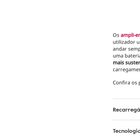
Os
ampli-e
utilizador
andar sempr
uma bateria
mais suste
carregamen
Confira os 
Recarregá
Tecnologi