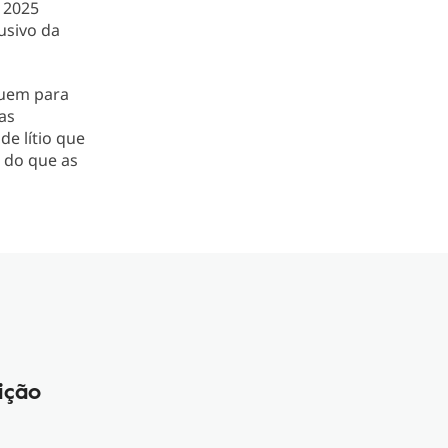
 2025
usivo da
buem para
as
de lítio que
 do que as
ição