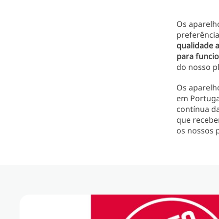
Os aparelh
preferênci
qualidade a
para funci
do nosso p
Os aparelh
em Portuga
contínua da
que recebem
os nossos 