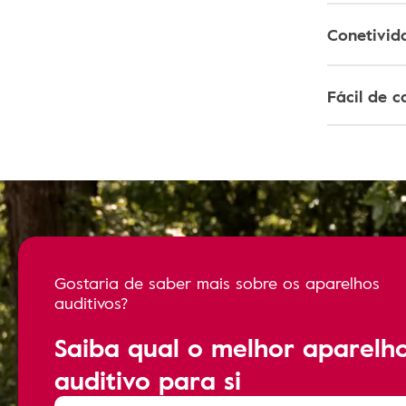
Conetivid
Fácil de 
Gostaria de saber mais sobre os aparelhos
auditivos?
Saiba qual o melhor aparelh
auditivo para si