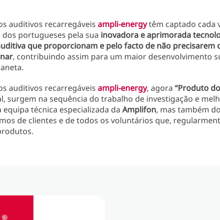
os auditivos recarregáveis
ampli-energy
têm captado cada v
a dos portugueses pela sua
inovadora e aprimorada tecnolo
uditiva que proporcionam e pelo facto de não precisarem d
onar
, contribuindo assim para um maior desenvolvimento s
laneta.
os auditivos recarregáveis
ampli-energy
, agora
“Produto do
l, surgem na sequência do trabalho de investigação e melh
 equipa técnica especializada da
Amplifon
, mas também do
os de clientes e de todos os voluntários que, regularmen
produtos.