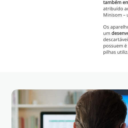
também em
atribuído a
Minisom – 
Os aparelho
um
desenvo
descartávei
possuem é
pilhas util