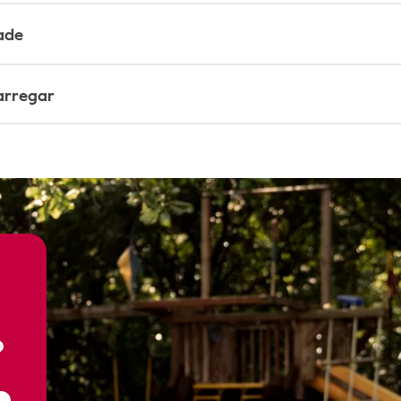
ade
carregar
o