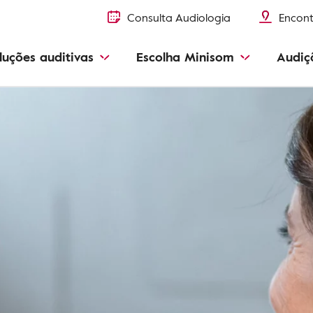
Consulta Audiologia
Encont
luções auditivas
Escolha Minisom
Audiç