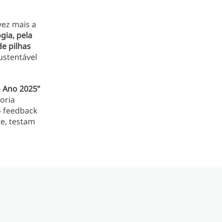
ez mais a
gia, pela
e pilhas
ustentável
 Ano 2025”
oria
 feedback
te, testam