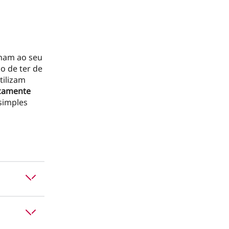
onam ao seu
o de ter de
tilizam
camente
simples