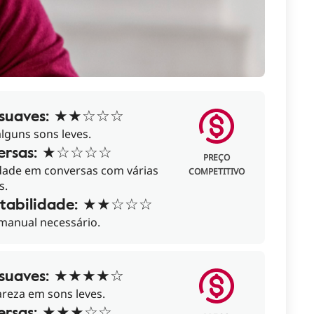
 suaves: ★★☆☆☆
lguns sons leves.
ersas: ★☆☆☆☆
PREÇO
ldade em conversas com várias
COMPETITIVO
s.
tabilidade: ★★☆☆☆
 manual necessário.
 suaves: ★★★★☆
areza em sons leves.
ersas: ★★★☆☆