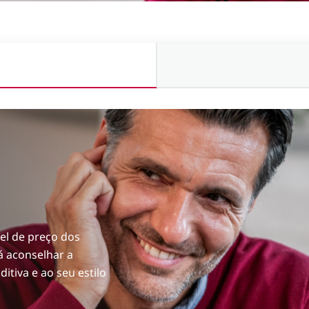
vel de preço dos
á aconselhar a
itiva e ao seu estilo