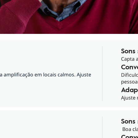
Sons
Capta a
Conv
a amplificação em locais calmos. Ajuste
Dificu
pessoa
Adap
Ajuste
Sons
Boa cl
Conv