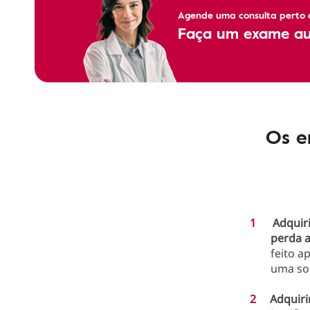
Agende uma consulta perto d
Faça um exame aud
Os e
Adquiri
perda a
feito a
uma sol
Adquiri