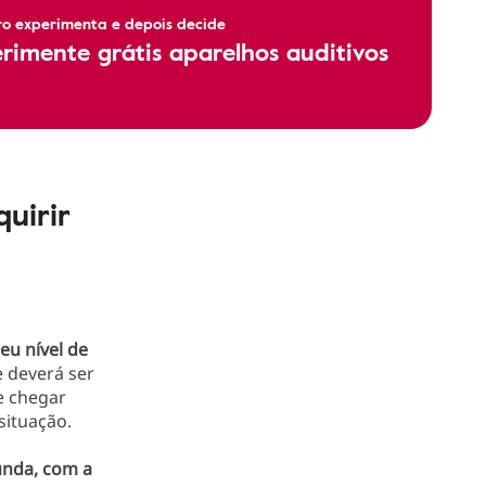
ro experimenta e depois decide
rimente grátis aparelhos auditivos
uirir
eu nível de
e deverá ser
de chegar
situação.
unda, com a