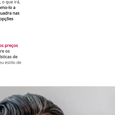
, o que irá,
amo-lo a
quadra nas
opções
os preços
re os
ísticas de
u estilo de