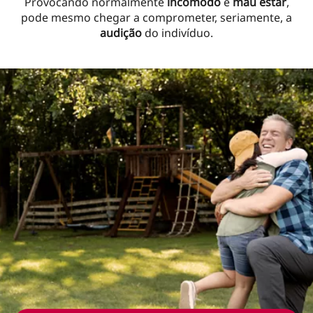
Provocando normalmente
incómodo
e
mau estar
,
pode mesmo chegar a comprometer, seriamente, a
audição
do indivíduo.