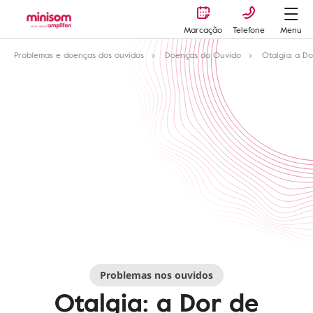
Marcação
Telefone
Menu
Problemas e doenças dos ouvidos
Doenças do Ouvido
Otalgia: a D
Problemas nos ouvidos
Otalgia: a Dor de