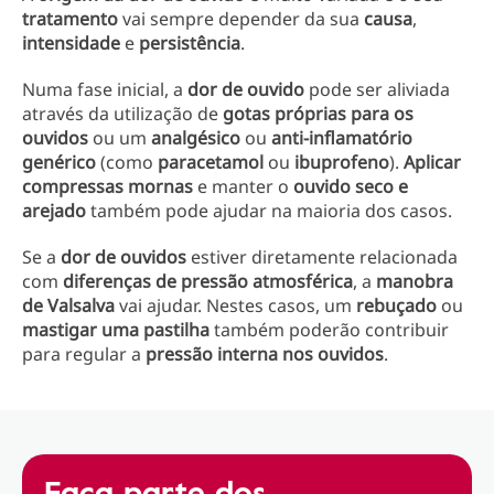
tratamento
vai sempre depender da sua
causa
,
intensidade
e
persistência
.
Numa fase inicial, a
dor de ouvido
pode ser aliviada
através da utilização de
gotas próprias para os
ouvidos
ou um
analgésico
ou
anti-inflamatório
genérico
(como
paracetamol
ou
ibuprofeno
).
Aplicar
compressas mornas
e manter o
ouvido seco e
arejado
também pode ajudar na maioria dos casos.
Se a
dor de ouvidos
estiver diretamente relacionada
com
diferenças de pressão atmosférica
, a
manobra
de Valsalva
vai ajudar. Nestes casos, um
rebuçado
ou
mastigar uma pastilha
também poderão contribuir
para regular a
pressão interna nos ouvidos
.
Faça parte dos